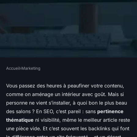
Accueil
›
Marketing
MARKETING
Du backlink à la citation LLM :
Vous passez des heures à peaufiner votre contenu,
comme on aménage un intérieur avec goût. Mais si
Linkuma, la plateforme de
personne ne vient s’installer, à quoi bon le plus beau
linkbuilding complète
des salons ? En SEO, c’est pareil : sans
pertinence
thématique
ni visibilité, même le meilleur article reste
Aminte
•
11/06/2026 07:56
•
10 min de lecture
une pièce vide. Et c’est souvent les backlinks qui font