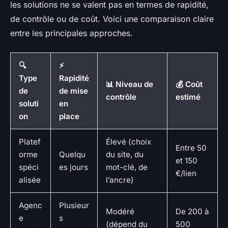
les solutions ne se valent pas en termes de rapidité,
de contrôle ou de coût. Voici une comparaison claire
entre les principales approches.
🔍
⚡
Type
Rapidité
📊 Niveau de
💰 Coût
de
de mise
contrôle
estimé
soluti
en
on
place
Platef
Élevé (choix
Entre 50
orme
Quelqu
du site, du
et 150
spéci
es jours
mot-clé, de
€/lien
alisée
l’ancre)
Agenc
Plusieur
Modéré
De 200 à
e
s
(dépend du
500