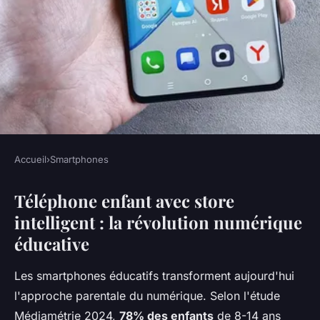
Accueil
›
Smartphones
SMARTPHONES
Téléphone enfant avec store
Téléphone enfant avec store
intelligent : la révolution numérique
intelligent : sécurité et
éducative
éducation intégrées
Les smartphones éducatifs transforment aujourd'hui
Louna
•
6 novembre 2025
•
7 min de lecture
l'approche parentale du numérique. Selon l'étude
Médiamétrie 2024,
78% des enfants
de 8-14 ans