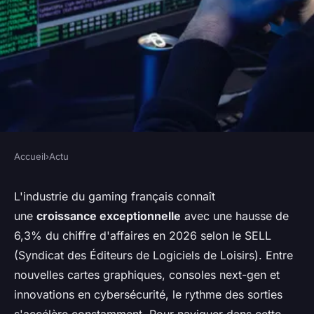
Accueil
›
Actu
ACTU
Actualités informatiques et
L'industrie du gaming français connaît
une
croissance exceptionnelle
avec une hausse de
gaming : nouveautés à ne pas
6,3% du chiffre d'affaires en 2026 selon le SELL
manquer
(Syndicat des Éditeurs de Logiciels de Loisirs). Entre
nouvelles cartes graphiques, consoles next-gen et
Louna
•
22 janvier 2026
•
7 min de lecture
innovations en cybersécurité, le rythme des sorties