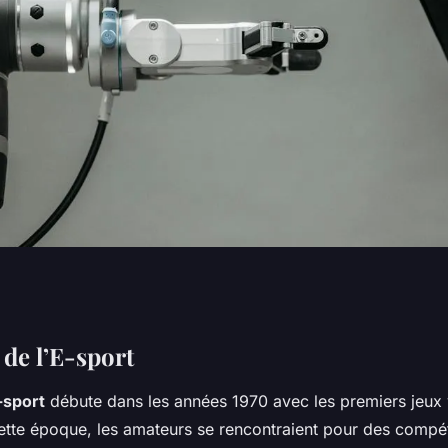
 : de non-reconnu à
 de l’E-sport
e-sport
débute dans les années 1970 avec les premiers jeux
l
cette époque, les amateurs se rencontraient pour des compét