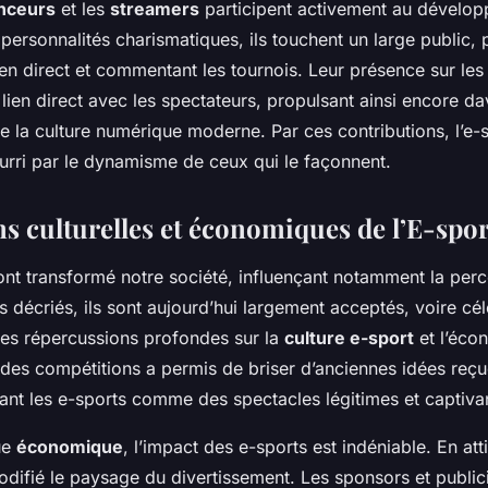
enceurs
et les
streamers
participent activement au dévelop
personnalités charismatiques, ils touchent un large public, 
en direct et commentant les tournois. Leur présence sur les
lien direct avec les spectateurs, propulsant ainsi encore da
 la culture numérique moderne. Par ces contributions, l’e-
ourri par le dynamisme de ceux qui le façonnent.
ns culturelles et économiques de l’E-spor
nt transformé notre société, influençant notamment la per
is décriés, ils sont aujourd’hui largement acceptés, voire cé
es répercussions profondes sur la
culture e-sport
et l’éco
e des compétitions a permis de briser d’anciennes idées reçu
ant les e-sports comme des spectacles légitimes et captiva
ue
économique
, l’impact des e-sports est indéniable. En att
modifié le paysage du divertissement. Les sponsors et publici