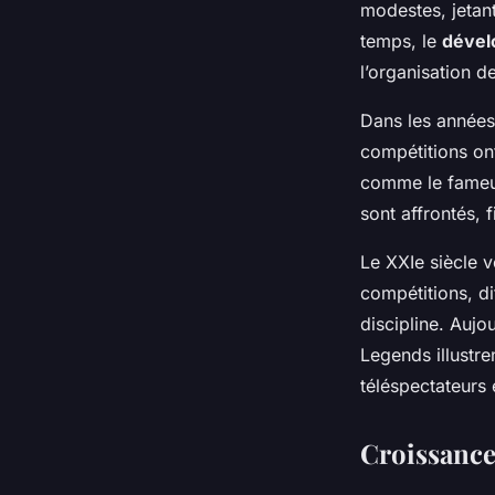
modestes, jetan
Louna
•
15 mars 2025
•
6 min de lecture
temps, le
déve
l’organisation d
Dans les années 
compétitions on
comme le fameux
sont affrontés, 
Le XXIe siècle v
compétitions, di
discipline. Auj
Legends illustre
téléspectateurs 
Croissance 