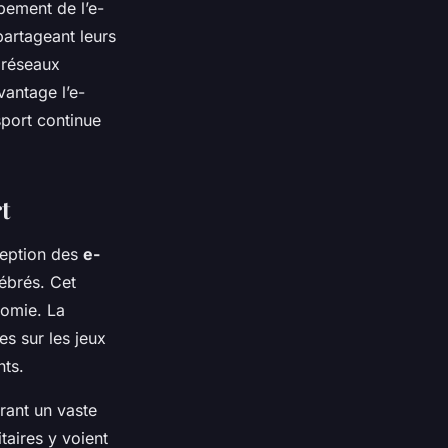
pement de l’e-
partageant leurs
 réseaux
vantage l’e-
sport continue
t
ception des
e-
lébrés. Cet
nomie. La
es sur les jeux
nts.
irant un vaste
taires y voient