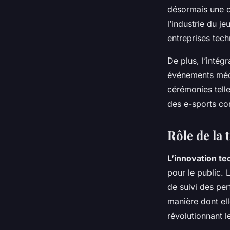
désormais une op
l’industrie du je
entreprises tech
De plus, l’intég
événements médi
cérémonies tell
des e-sports com
Rôle de la 
L’innovation t
pour le public. 
de suivi des pe
manière dont el
révolutionnant l