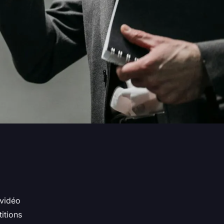
 vidéo
itions