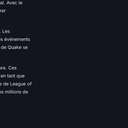
al. Avec le
rer
. Les
Des événements
s de Quake se
ure. Ces
 en tant que
e de League of
es millions de