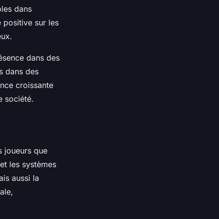
bles dans
positive sur les
eux.
présence dans des
s dans des
ance croissante
e société.
es joueurs que
et les systèmes
is aussi la
ale,