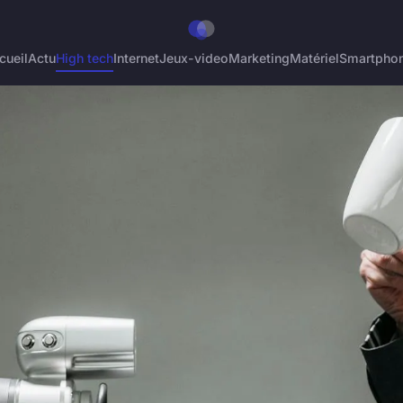
cueil
Actu
High tech
Internet
Jeux-video
Marketing
Matériel
Smartpho