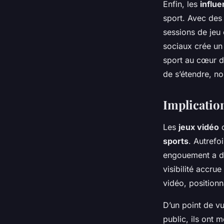
Enfin, les
influ
sport. Avec des 
sessions de jeu 
sociaux crée un 
sport au cœur de
de s’étendre, n
Implicatio
Les
jeux vidéo
o
sports
. Autrefo
engouement a d
visibilité accru
vidéo, positionn
D’un point de v
public, ils ont 