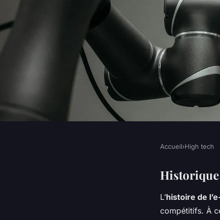
Accueil
›
High tech
HIGH TECH
L'essor de l'E-sport
Historique
L’
histoire de l’
phénomène mondia
compétitifs. À 