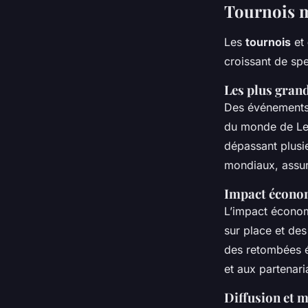
Tournois m
Les
tournois
et
croissant de spe
Les plus gran
Des événement
du monde de Lea
dépassant plusie
mondiaux, assura
Impact écono
L’impact écono
sur place et des
des retombées éc
et aux partenar
Diffusion et 