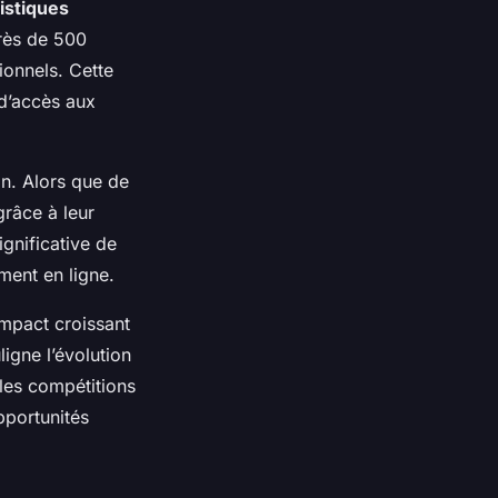
tistiques
près de 500
ionnels. Cette
é d’accès aux
n. Alors que de
grâce à leur
gnificative de
ement en ligne.
impact croissant
ligne l’évolution
les compétitions
pportunités