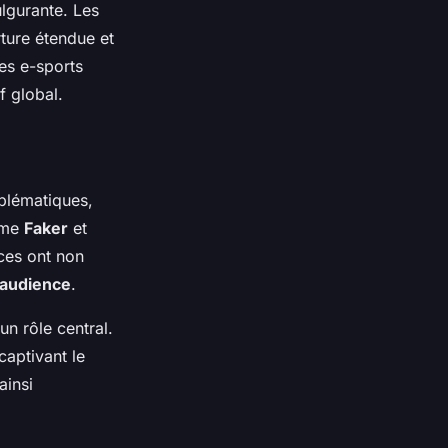
lgurante. Les
ture étendue et
es e-sports
f global.
blématiques,
mme
Faker
et
nces ont non
audience
.
n rôle central.
captivant le
ainsi