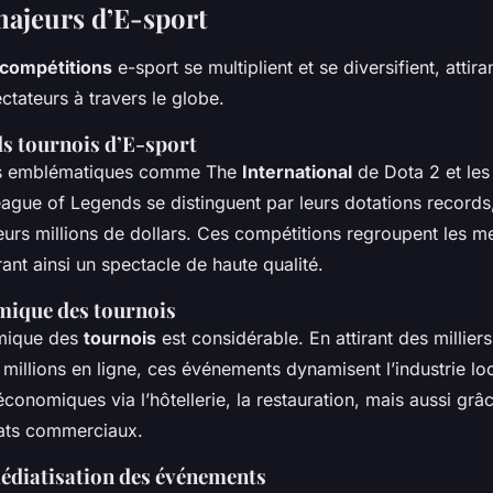
ajeurs d’E-sport
compétitions
e-sport se multiplient et se diversifient, atti
ctateurs à travers le globe.
ds tournois d’E-sport
s emblématiques comme The
International
de Dota 2 et le
gue of Legends se distinguent par leurs dotations records
urs millions de dollars. Ces compétitions regroupent les me
nt ainsi un spectacle de haute qualité.
mique des tournois
mique des
tournois
est considérable. En attirant des millier
 millions en ligne, ces événements dynamisent l’industrie loc
onomiques via l’hôtellerie, la restauration, mais aussi gr
iats commerciaux.
médiatisation des événements