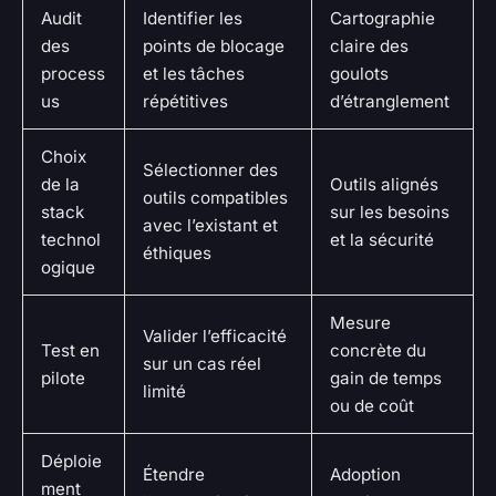
Audit
Identifier les
Cartographie
des
points de blocage
claire des
process
et les tâches
goulots
us
répétitives
d’étranglement
Choix
Sélectionner des
de la
Outils alignés
outils compatibles
stack
sur les besoins
avec l’existant et
technol
et la sécurité
éthiques
ogique
Mesure
Valider l’efficacité
Test en
concrète du
sur un cas réel
pilote
gain de temps
limité
ou de coût
Déploie
Étendre
Adoption
ment