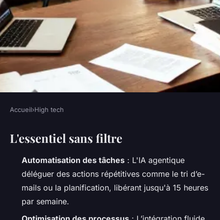
Accueil
›
High tech
HIGH TECH
L'essentiel sans filtre
Maximiser votre productivité
avec l'intelligence artificielle
Automatisation des tâches
: L'IA agentique
déléguer des actions répétitives comme le tri d’e-
Bona
•
11/06/2026 19:24
•
9 min de lecture
mails ou la planification, libérant jusqu'à 15 heures
par semaine.
Optimisation des processus
: L’intégration fluide