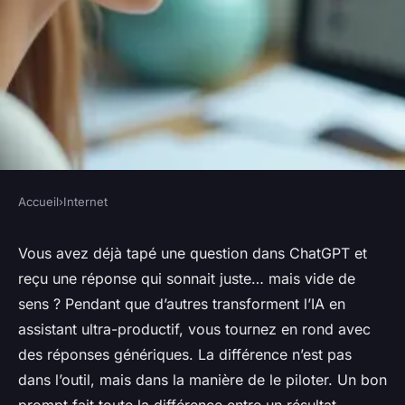
Accueil
›
Internet
INTERNET
Comment utiliser
Vous avez déjà tapé une question dans ChatGPT et
reçu une réponse qui sonnait juste… mais vide de
efficacement les prompts
sens ? Pendant que d’autres transforment l’IA en
ChatGPT pour vos besoins
assistant ultra-productif, vous tournez en rond avec
des réponses génériques. La différence n’est pas
Franceline
•
24/06/2026 08:17
•
11 min de lecture
dans l’outil, mais dans la manière de le piloter. Un bon