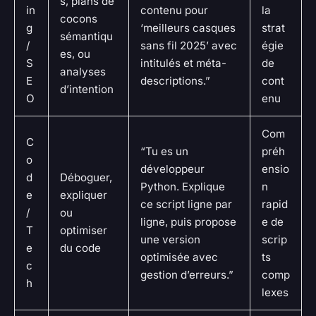
s, plans de
in
contenu pour
la
cocons
g
‘meilleurs casques
strat
sémantiqu
/
sans fil 2025’ avec
égie
es, ou
S
intitulés et méta-
de
analyses
E
descriptions.”
cont
d’intention
O
enu
Com
C
“Tu es un
préh
o
développeur
ensio
d
Déboguer,
Python. Explique
n
e
expliquer
ce script ligne par
rapid
/
ou
ligne, puis propose
e de
T
optimiser
une version
scrip
e
du code
optimisée avec
ts
c
gestion d’erreurs.”
comp
h
lexes