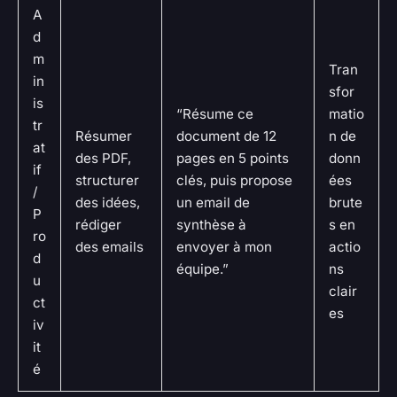
A
d
m
Tran
in
sfor
is
“Résume ce
matio
tr
Résumer
document de 12
n de
at
des PDF,
pages en 5 points
donn
if
structurer
clés, puis propose
ées
/
des idées,
un email de
brute
P
rédiger
synthèse à
s en
ro
des emails
envoyer à mon
actio
d
équipe.”
ns
u
clair
ct
es
iv
it
é