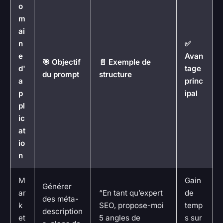
o
m
ai
n
✅
e
Avan
🎯 Objectif
📄 Exemple de
d'
tage
du prompt
structure
a
princ
p
ipal
pl
ic
at
io
n
M
Gain
Générer
ar
“En tant qu’expert
de
des méta-
k
SEO, propose-moi
temp
description
et
5 angles de
s sur