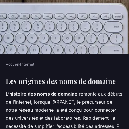
Accueil
›
Internet
INTERNET
Les origines des noms de domaine
L'histoire fascinante des noms
de domaine
L’
histoire des noms de domaine
remonte aux débuts
de l’Internet, lorsque l’ARPANET, le précurseur de
Louna
•
17 mars 2025
•
6 min de lecture
notre réseau moderne, a été conçu pour connecter
des universités et des laboratoires. Rapidement, la
nécessité de simplifier l’accessibilité des adresses IP