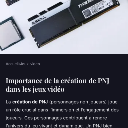
Accueil
›
Jeux-video
JEUX-VIDEO
Importance de la création de PNJ
Créer des PNJ Captivants dans
dans les jeux vidéo
les Jeux Vidéo: Guide Ultime
pour des Personnages Non
La
création de PNJ
(personnages non joueurs) joue
Joueurs Inoubliables
un rôle crucial dans l’immersion et l’engagement des
joueurs. Ces personnages contribuent à rendre
Louna
•
29 mars 2025
•
6 min de lecture
l’univers du jeu vivant et dynamique. Un PNJ bien