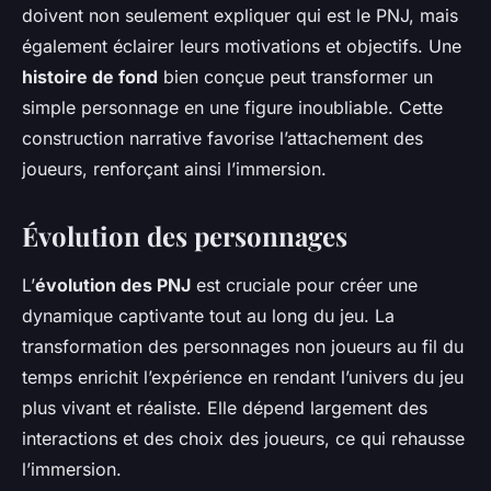
doivent non seulement expliquer qui est le PNJ, mais
également éclairer leurs motivations et objectifs. Une
histoire de fond
bien conçue peut transformer un
simple personnage en une figure inoubliable. Cette
construction narrative favorise l’attachement des
joueurs, renforçant ainsi l’immersion.
Évolution des personnages
L’
évolution des PNJ
est cruciale pour créer une
dynamique captivante tout au long du jeu. La
transformation des personnages non joueurs au fil du
temps enrichit l’expérience en rendant l’univers du jeu
plus vivant et réaliste. Elle dépend largement des
interactions et des choix des joueurs, ce qui rehausse
l’immersion.