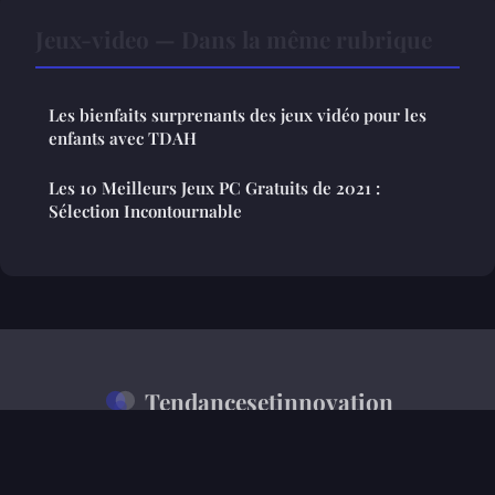
Jeux-video — Dans la même rubrique
Les bienfaits surprenants des jeux vidéo pour les
enfants avec TDAH
Les 10 Meilleurs Jeux PC Gratuits de 2021 :
Sélection Incontournable
Tendancesetinnovation
Mentions légales
Contact