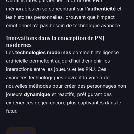
Certains titres parviennent à offrir des PNJ
mémorables en se concentrant sur
l’authenticité
et
les histoires personnelles, prouvant que l’impact
émotionnel n’a pas besoin de technologie avancée.
Innovations dans la conception de PNJ
modernes
Les
technologies modernes
comme l’intelligence
artificielle permettent aujourd’hui d’enrichir les
interactions entre les joueurs et les PNJ. Ces
avancées technologiques ouvrent la voie à de
nouvelles méthodes pour créer des personnages non
joueurs
dynamique
et réactifs, préfigurant des
expériences de jeu encore plus captivantes dans le
futur.
Jeux-video