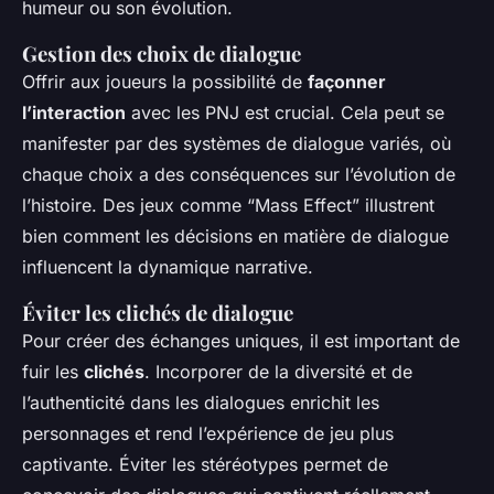
humeur ou son évolution.
Gestion des choix de dialogue
Offrir aux joueurs la possibilité de
façonner
l’interaction
avec les PNJ est crucial. Cela peut se
manifester par des systèmes de dialogue variés, où
chaque choix a des conséquences sur l’évolution de
l’histoire. Des jeux comme “Mass Effect” illustrent
bien comment les décisions en matière de dialogue
influencent la dynamique narrative.
Éviter les clichés de dialogue
Pour créer des échanges uniques, il est important de
fuir les
clichés
. Incorporer de la diversité et de
l’authenticité dans les dialogues enrichit les
personnages et rend l’expérience de jeu plus
captivante. Éviter les stéréotypes permet de