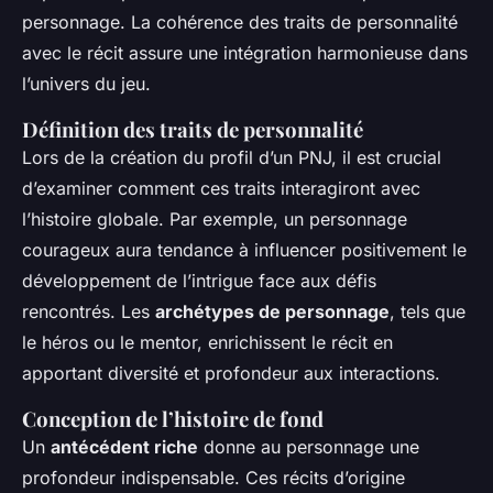
personnage. La cohérence des traits de personnalité
avec le récit assure une intégration harmonieuse dans
l’univers du jeu.
Définition des traits de personnalité
Lors de la création du profil d’un PNJ, il est crucial
d’examiner comment ces traits interagiront avec
l’histoire globale. Par exemple, un personnage
courageux aura tendance à influencer positivement le
développement de l’intrigue face aux défis
rencontrés. Les
archétypes de personnage
, tels que
le héros ou le mentor, enrichissent le récit en
apportant diversité et profondeur aux interactions.
Conception de l’histoire de fond
Un
antécédent riche
donne au personnage une
profondeur indispensable. Ces récits d’origine