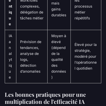
e
workflows
les
mais
nt
complexes,
processus
gains
iq
délégation de
métier
durables
u
tâches métier
répétitifs
e
IA
Moyen à
a
Prévision de
élevé
Élevé pour la
n
tendances,
(dépend
stratégie,
al
analyse de
de la
modéré pour
yt
logs,
qualité
l’opérationne
iq
détection
des
l quotidien
u
d’anomalies
données
e
)
Les bonnes pratiques pour une
multiplication de l'efficacité IA