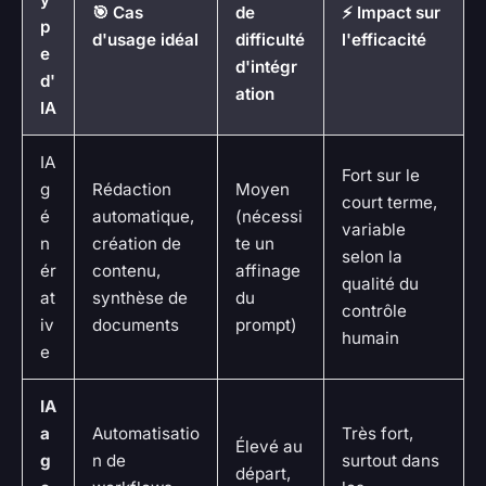
🎯 Cas
de
⚡ Impact sur
p
d'usage idéal
difficulté
l'efficacité
e
d'intégr
d'
ation
IA
IA
Fort sur le
g
Rédaction
Moyen
court terme,
é
automatique,
(nécessi
variable
n
création de
te un
selon la
ér
contenu,
affinage
qualité du
at
synthèse de
du
contrôle
iv
documents
prompt)
humain
e
IA
a
Automatisatio
Très fort,
Élevé au
g
n de
surtout dans
départ,