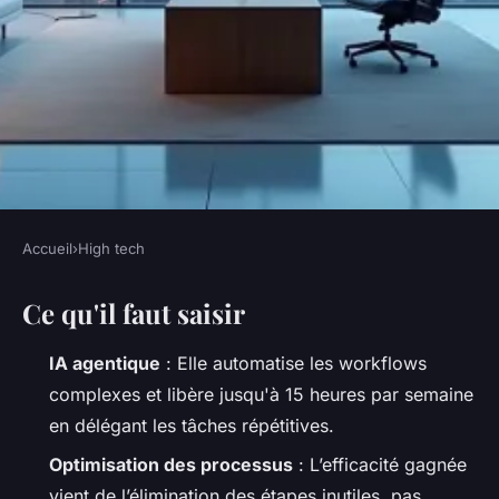
Accueil
›
High tech
HIGH TECH
Ce qu'il faut saisir
Optimiser l'efficacité grâce à
l'intelligence artificielle
IA agentique
: Elle automatise les workflows
complexes et libère jusqu'à 15 heures par semaine
Bona
•
02/06/2026 17:24
•
10 min de lecture
en délégant les tâches répétitives.
Optimisation des processus
: L’efficacité gagnée
vient de l’élimination des étapes inutiles, pas